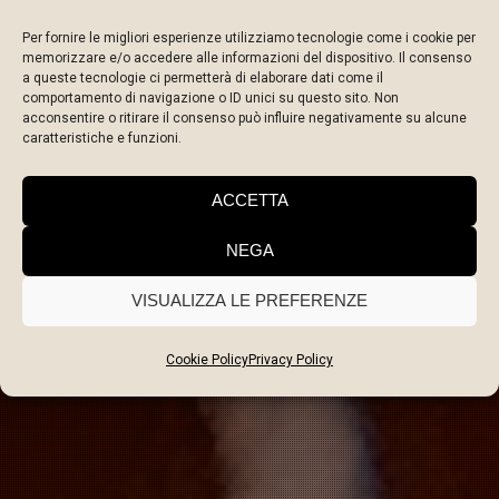
Per fornire le migliori esperienze utilizziamo tecnologie come i cookie per
memorizzare e/o accedere alle informazioni del dispositivo. Il consenso
a queste tecnologie ci permetterà di elaborare dati come il
comportamento di navigazione o ID unici su questo sito. Non
acconsentire o ritirare il consenso può influire negativamente su alcune
caratteristiche e funzioni.
MAGGIO 2024
ACCETTA
View all on this date written articles further down
NEGA
below.
VISUALIZZA LE PREFERENZE
Cookie Policy
Privacy Policy