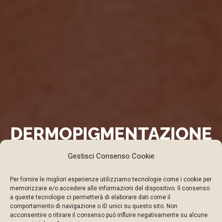
DERMOPIGMENTAZIONE
SU PELLE MATURA
Gestisci Consenso Cookie
OVER 50 60 E 70
Per fornire le migliori esperienze utilizziamo tecnologie come i cookie per
memorizzare e/o accedere alle informazioni del dispositivo. Il consenso
a queste tecnologie ci permetterà di elaborare dati come il
comportamento di navigazione o ID unici su questo sito. Non
Dermopigmentazione su pelle
acconsentire o ritirare il consenso può influire negativamente su alcune